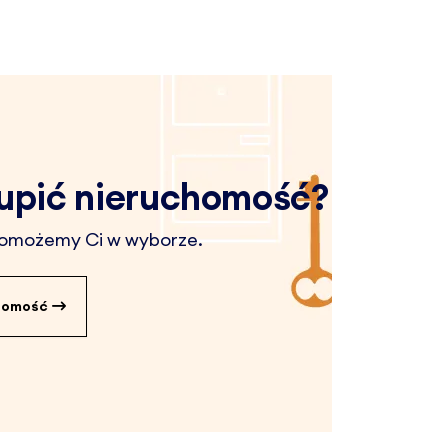
upić nieruchomość?
 pomożemy Ci w wyborze.
chomość