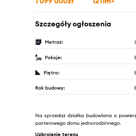
1 099 000zł
1211m
2
Szczegóły ogłoszenia
Metraż:
Pokoje:
Piętro:
Rok budowy:
Na sprzedaż działka budowlana o powier
parterowego domu jednorodzinnego.
Uzbrojenie terenu