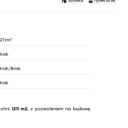
działka
rynek brak
1211m
2
Brak
Brak/Brak
Brak
zchni
1211 m2
, z pozwoleniem na budowę