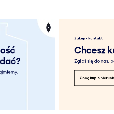
Zakup - kontakt
mość
Chcesz k
edać?
Zgłoś się do nas,
zajmiemy.
Chcę kupić nieru