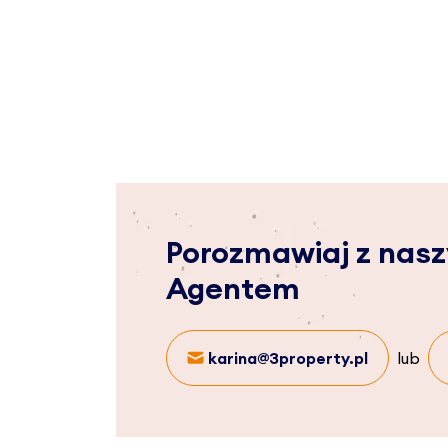
Porozmawiaj z nas
Agentem
karina@3property.pl
lub