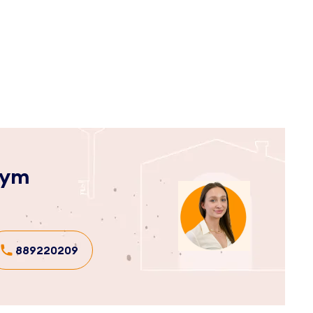
zym
889220209