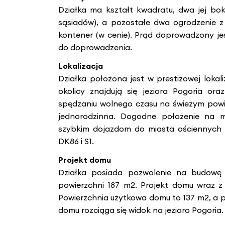
Działka ma kształt kwadratu, dwa jej bok
sąsiadów), a pozostałe dwa ogrodzenie z s
kontener (w cenie). Prąd doprowadzony jes
do doprowadzenia.
Lokalizacja
Działka położona jest w prestiżowej lokaliz
okolicy znajdują się jeziora Pogoria oraz
spędzaniu wolnego czasu na świeżym powie
jednorodzinna. Dogodne położenie na m
szybkim dojazdom do miasta ościennych ja
DK86 i S1.
Projekt domu
Działka posiada pozwolenie na budowę
powierzchni 187 m2. Projekt domu wraz z
Powierzchnia użytkowa domu to 137 m2, a po
domu rozciąga się widok na jezioro Pogoria