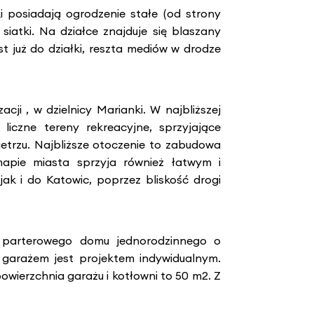
i posiadają ogrodzenie stałe (od strony
iatki. Na działce znajduje się blaszany
t już do działki, reszta mediów w drodze
acji , w dzielnicy Marianki. W najbliższej
 liczne tereny rekreacyjne, sprzyjające
trzu. Najbliższe otoczenie to zabudowa
apie miasta sprzyja również łatwym i
k i do Katowic, poprzez bliskość drogi
 parterowego domu jednorodzinnego o
 garażem jest projektem indywidualnym.
wierzchnia garażu i kotłowni to 50 m2. Z
.