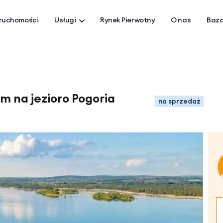
ruchomości
Usługi
Rynek Pierwotny
O nas
Baza
m na jezioro Pogoria
na sprzedaż