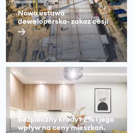
Nowa ustawa
deweloperska- zakaz cesji
Bezpieczny kredyt 2% i jego
wpływ na ceny mieszkań.