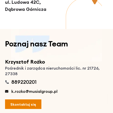
ul. Ludowa 42C,
Dąbrowa Górnicza
Poznaj nasz Team
Krzysztof Rożko
P
Pośrednik i zarządca nieruchomości lic. nr 21726,
Ag
27338
889220201
k.rozko@musialgroup.pl
Skontaktuj się