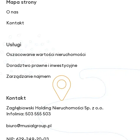
Mapa strony
O nas
Kontakt
Usługi
Oszacowanie wartości nieruchomości
Doradztwo prawne i inwestycyjne
Zarządzanie najmem
Kontakt
Zagłębiowski Holding Nieruchomości Sp. z o.o.
Infolinia: 503 555 503
biuro@musialgroup.pl
NIP: 629-249-20-03