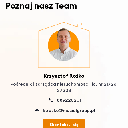
Poznaj nasz Team
Paweł Kłusek
Agent nieruchomości
503522503
pawel@musialgroup.pl
Skontaktuj się