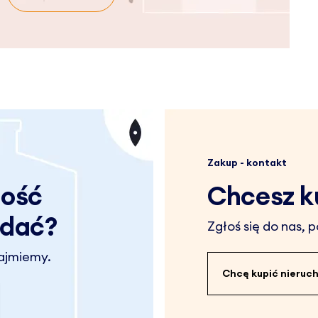
Zakup - kontakt
mość
Chcesz k
edać?
Zgłoś się do nas,
zajmiemy.
Chcę kupić nieru