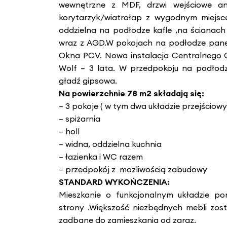
wewnętrzne z MDF, drzwi wejściowe a
korytarzyk/wiatrołap z wygodnym miejs
oddzielna na podłodze kafle ,na ścianach
wraz z AGD.W pokojach na podłodze panele
Okna PCV. Nowa instalacja Centralnego 
Wolf – 3 lata. W przedpokoju na podłod
gładź gipsowa.
Na powierzchnie 78 m2 składają się:
– 3 pokoje ( w tym dwa układzie przejściow
– spiżarnia
– holl
– widna, oddzielna kuchnia
– łazienka i WC razem
– przedpokój z możliwością zabudowy
STANDARD WYKOŃCZENIA:
Mieszkanie o funkcjonalnym układzie p
strony .Większość niezbędnych mebli zost
zadbane do zamieszkania od zaraz.