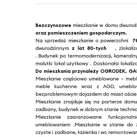
Bezczynszowe
mieszkanie w domu dwuro
oraz pomieszczeniem gospodarczym.
Na sprzedaż mieszkanie o powierzchni
7
dwurodzinnym
z lat 80-tych
, zlokali
. Budynek po termomodernizacji, kameralny
malutki lokal użytkowy . Doskonała lokaliz
Do mieszkania przynależy OGRODEK, GA
Mieszkanie częściowo umeblowane – mebl
meble kuchenne wraz z AGD, umeblow
bezproblemowym dojazdem do miast oście
Mieszkanie znajduje się na parterze dom
zadbany, budynek w dobrym stanie techni
Mieszkanie zaaranżowane funkcjon
umeblowaniem .Mieszkanie w stanie do 
czyste i zadbane, łazienka i wc remontowan