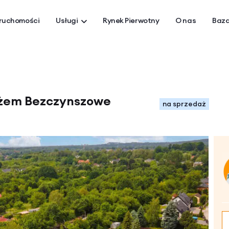
ruchomości
Usługi
Rynek Pierwotny
O nas
Baza
rażem Bezczynszowe
na sprzedaż