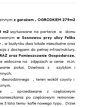
dzinnym
z garażem , OGRODKIEM 279m2
8 m2
usytuowane na parterze w domu
zowanym
w Sosnowcu przy ulicy Feliks
 , w budynku dwa lokale mieszkalne oraz
acja z dostępem do pełnej infrastruktury.
RAŻ oraz Pomieszczenie Gospodarcze.
e widoczne na zdjęciach w cenie m.in.
anie pokoi. Dzielnica z szybkim i
nnych.
u dwurodzinnego , teren wokół czysty i
cznym.
alnie , sprzedawane z częściowym
zamieszkania po częściowym remoncie-
e 3 lata temu- kafle nowego typu . Drzwi