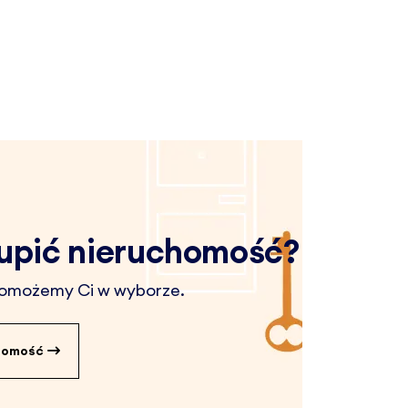
upić nieruchomość?
 pomożemy Ci w wyborze.
chomość