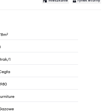
mieszkanie
rynek wtórny
78m
2
3
Brak/1
Cegła
1980
furniture
Gazowe