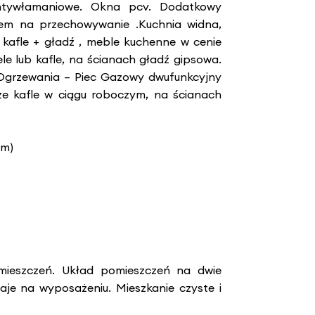
ntywłamaniowe. Okna pcv. Dodatkowy
cem na przechowywanie .Kuchnia widna,
 kafle + gładź , meble kuchenne w cenie
 lub kafle, na ścianach gładź gipsowa.
Ogrzewania – Piec Gazowy dwufunkcyjny
ze kafle w ciągu roboczym, na ścianach
ym)
omieszczeń. Układ pomieszczeń na dwie
aje na wyposażeniu. Mieszkanie czyste i