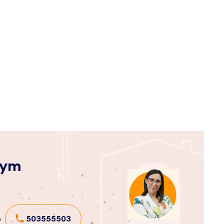
zym
b
503555503